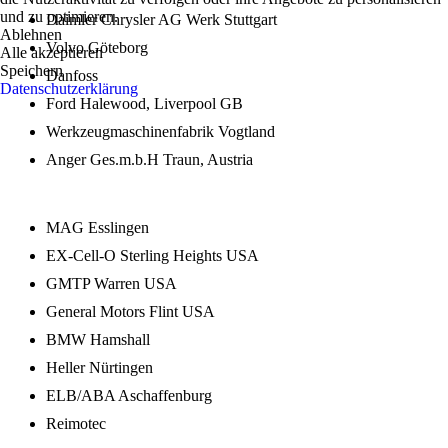
und zu optimieren.
Daimler Chrysler AG Werk Stuttgart
Ablehnen
Volvo Göteborg
Alle akzeptieren
Speichern
Danfoss
Datenschutzerklärung
Ford Halewood, Liverpool GB
Werkzeugmaschinenfabrik Vogtland
Anger Ges.m.b.H Traun, Austria
MAG Esslingen
EX-Cell-O Sterling Heights USA
GMTP Warren USA
General Motors Flint USA
BMW Hamshall
Heller Nürtingen
ELB/ABA Aschaffenburg
Reimotec