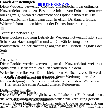
Cookie-Einstellungen
REFERENZEN
Diese Webseite verwendet Cookies, um Besuchern ein optimales
Nutzererlebnis zu bieten. Bestimmte Inhalte von Drittanbietern werden
nur angezeigt, wenn die entsprechende Option aktiviert ist. Die
Datenverarbeitung kann dann auch in einem Drittland erfolgen.
Weitere Informationen hierzu in der Datenschutzerklärung.
Technisch notwendige
Diese Cookies sind zum Betrieb der Webseite notwendig, z.B. zum
Schutz vor Hackerangriffen und zur Gewährleistung eines
konsistenten und der Nachfrage angepassten Erscheinungsbilds der
Seite.
Analytische
Diese Cookies werden verwendet, um das Nutzererlebnis weiter zu
optimieren. Hierunter fallen auch Statistiken, die dem
Webseitenbetreiber von Drittanbietern zur Verfügung gestellt werden,
sowie die Ausspielung von personalisierter Werbung durch die
Unsere Referenzen im Überblick
Nachverfolgung der Nutzeraktivität über verschiedene Webseiten.
Hier sehen Sie einen Auszug unserer Referenzen:
Drittanbieter-Inhalte
Honsberg Lamb
Diese Webseite bietet möglicherweise Inhalte oder Funktionalitäten an,
die von Drittanbietern eigenverantwortlich zur Verfügung gestellt
Grob - Werke Mindelheim
werden. Diese Drittanbieter können eigene Cookies setzen, z.B. um
VW AG Werk Braunschweig, Salzgitter, Kassel
die Nutzeraktivität zu verfolgen oder ihre Angebote zu personalisieren